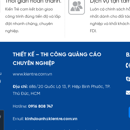
Thời gian hoàn thành
.
Dịch vụ tận tâ
Kiến Trẻ cam kết bàn giao
Luôn có chính sách hỗ
công trình đúng tiến độ và lắp
nhất dành cho đối t
đặt nhanh chóng, chuyên
nghiệp và khối khác
nghiệp.
FDI.
THIẾT KẾ – THI CÔNG QUẢNG CÁO
B
CHUYÊN NGHIỆP
a
www.kientre.com.vn
g
Địa chỉ:
686/20 Quốc Lộ 13, P. Hiệp Bình Phước, TP.
Thủ Đức, HCM
Hotline:
0916 808 747
ý
Email:
kinhdoanh@kientre.com.vn