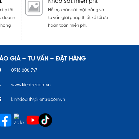
m
.
Khảo sát miễn phí
.
 trợ tốt
Hỗ trợ khảo sát mặt bằng và
ác doanh
tư vấn giải pháp thiết kế tối ưu
h hàng
hoàn toàn miễn phí.
ÁO GIÁ – TƯ VẤN – ĐẶT HÀNG
0916 808 747
www.kientre.com.vn
kinhdoanh@kientre.com.vn