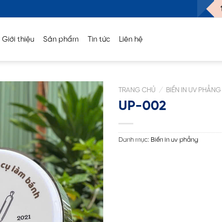
Công ty TNHH X
Giới thiệu
Sản phẩm
Tin tức
Liên hệ
TRANG CHỦ
/
BIỂN IN UV PHẲNG
UP-002
Danh mục:
Biển in uv phẳng